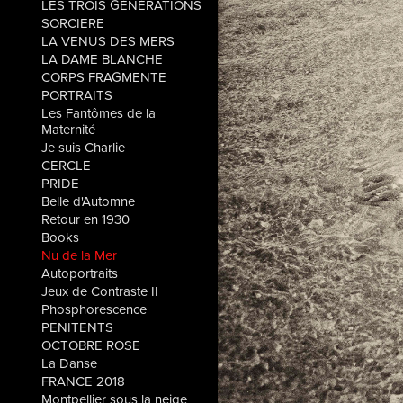
LES TROIS GÉNÉRATIONS
SORCIERE
LA VENUS DES MERS
LA DAME BLANCHE
CORPS FRAGMENTE
PORTRAITS
Les Fantômes de la
Maternité
Je suis Charlie
CERCLE
PRIDE
Belle d'Automne
Retour en 1930
Books
Nu de la Mer
Autoportraits
Jeux de Contraste II
Phosphorescence
PENITENTS
OCTOBRE ROSE
La Danse
FRANCE 2018
Montpellier sous la neige